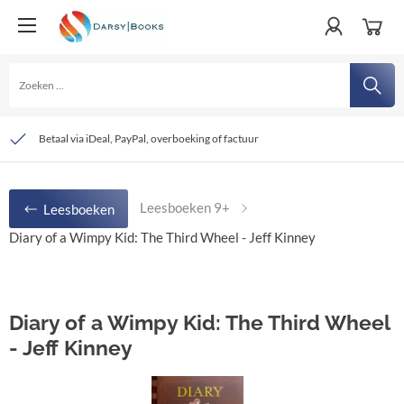
Gratis verzending vanaf € 20,- (NL)
Bezorging door PostNL
Betaal via iDeal, PayPal, overboeking of factuur
Leesboeken 9+
Leesboeken
Diary of a Wimpy Kid: The Third Wheel - Jeff Kinney
Diary of a Wimpy Kid: The Third Wheel
- Jeff Kinney