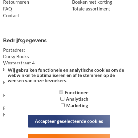
Retourneren
Boeken met korting
FAQ
Totale assortiment
Contact
Bedrijfsgegevens
Postadres:
Darsy Books
Westerstraat 4
8861 XK Harlingen
Wij gebruiken functionele en analytische cookies om de
webwinkel te optimaliseren en af te stemmen op de
wensen van onze bezoekers.
E-mail: info@darsy.nl
Functioneel
KvK-nummer: 01176235
Analytisch
Marketing
BTW-nummer:
NL001451227B80
Accepteer geselecteerde cookies